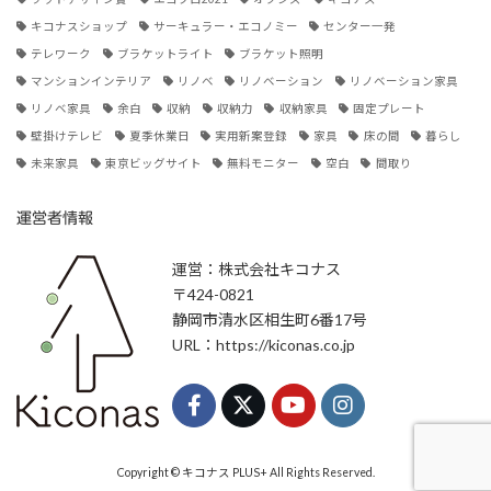
キコナスショップ
サーキュラー・エコノミー
センター一発
テレワーク
ブラケットライト
ブラケット照明
マンションインテリア
リノベ
リノベーション
リノベーション家具
リノベ家具
余白
収納
収納力
収納家具
固定プレート
壁掛けテレビ
夏季休業日
実用新案登録
家具
床の間
暮らし
未来家具
東京ビッグサイト
無料モニター
空白
間取り
運営者情報
運営：株式会社キコナス
〒424-0821
静岡市清水区相生町6番17号
URL：https://kiconas.co.jp
Copyright © キコナス PLUS+ All Rights Reserved.