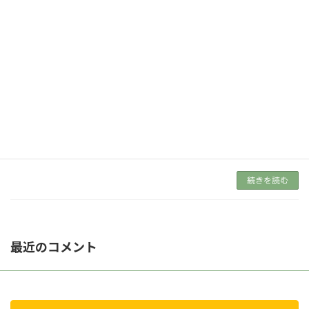
続きを読む
エコプロ2021『森と木と拓くSDGsゾ
NEWS
ーン』「border：」展示【12月8日～
10日】
2021年11月28日
エコプロ2021、森と木で拓くSDGsゾーン
～森と木のある暮らしの提案～において、
「border：」が展示されます。 先日、お知ら
せした通り「border：」がウッドデザイン賞
2021入賞しました。12月8日から10日 […]
続きを読む
最近のコメント