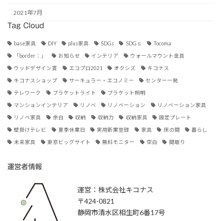
2021年7月
Tag Cloud
base家具
DIY
plus家具
SDGs
SDGｓ
Tocoma
「border：」
お知らせ
インテリア
ウォールマウント金具
ウッドデザイン賞
エコプロ2021
オクシズ
キコナス
キコナスショップ
サーキュラー・エコノミー
センター一発
テレワーク
ブラケットライト
ブラケット照明
マンションインテリア
リノベ
リノベーション
リノベーション家具
リノベ家具
余白
収納
収納力
収納家具
固定プレート
壁掛けテレビ
夏季休業日
実用新案登録
家具
床の間
暮らし
未来家具
東京ビッグサイト
無料モニター
空白
間取り
運営者情報
運営：株式会社キコナス
〒424-0821
静岡市清水区相生町6番17号