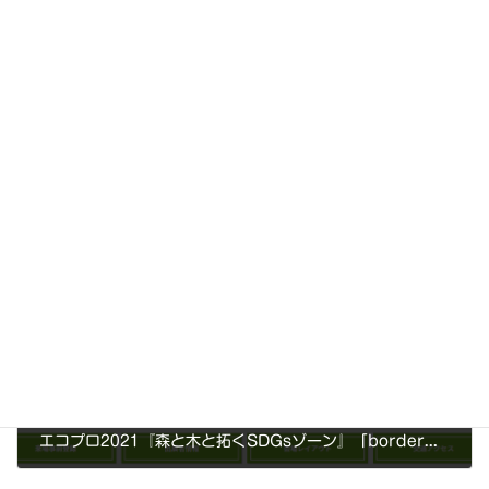
前の記事
リノベ家具「border：」は、実用新案登録済です。
2021年10月7日
次の記事
エコプロ2021『森と木と拓くSDGsゾーン』「border：」展示【12月8日～10日】
2021年11月28日